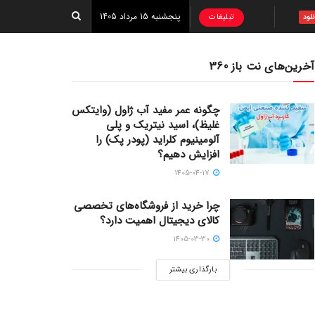
پنجشنبه 15 مرداد 1405
تبلیغات
نلود
آخرین‌های نت باز 360
چگونه عمر مفید آب ژاول (وایتکس
غلیظ)، اسید نیتریک و پلی
آلومینیوم کلراید (پودر پک) را
افزایش دهیم؟
1405-04-17
چرا خرید از فروشگاه‌های تخصصی
کالای دیجیتال اهمیت دارد؟
1405-03-30
بارگذاری بیشتر