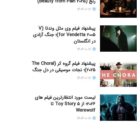
رنج (Beauty from Pain 2025)
1404-10-16
پیشنهاد فیلم وی مثل وندتا (V
for Vendetta 2005)؛ جنگ آزادی
در انگلستان
1404-10-16
پیشنهاد فیلم گروه کر (The Choral
2025)؛ نجات موسیقی در دل جنگ
1404-10-16
لیست مورد انتظارترین فیلم های
2026؛ از Toy Story 5 تا
Werewolf
1404-10-16