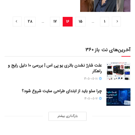
28
…
17
16
15
…
1
آخرین‌های نت باز 360
علت شارژ نشدن باتری یو پی اس | بررسی 10 دلیل رایج و
راهکار
1405-05-18
چرا سئو باید از ابتدای طراحی سایت شروع شود؟
1405-05-17
بارگذاری بیشتر