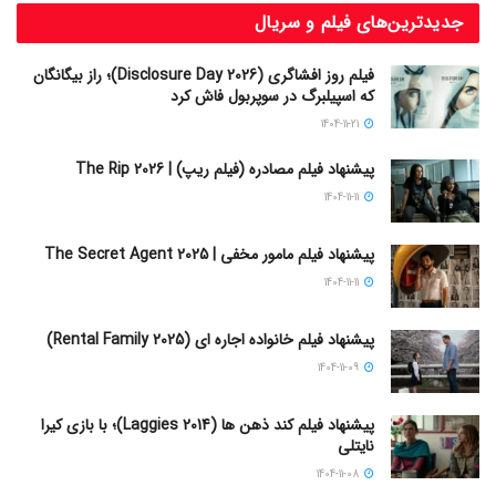
جدیدترین‌های فیلم و سریال
فیلم روز افشاگری (Disclosure Day 2026)؛ راز بیگانگان
که اسپیلبرگ در سوپربول فاش کرد
1404-11-21
پیشنهاد فیلم مصادره (فیلم ریپ) | The Rip 2026
1404-11-11
پیشنهاد فیلم مامور مخفی | The Secret Agent 2025
1404-11-11
پیشنهاد فیلم خانواده اجاره‌ ای (Rental Family 2025)
1404-11-09
پیشنهاد فیلم کند ذهن ها (Laggies 2014)؛ با بازی کیرا
نایتلی
1404-11-08