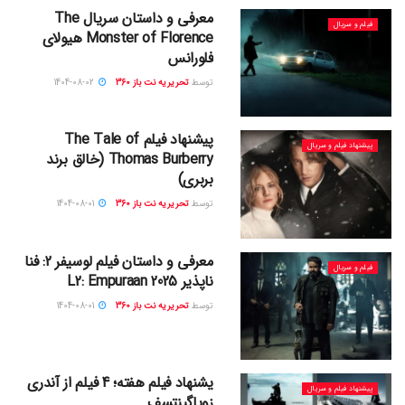
معرفی و داستان سریال ‎The
فیلم و سریال
Monster of Florence هیولای
فلورانس
توسط
تحریریه نت باز 360
1404-08-02
پیشنهاد فیلم The Tale of
پیشنهاد فیلم و سریال
Thomas Burberry (خالق ‎برند
بربری)
توسط
تحریریه نت باز 360
1404-08-01
معرفی و داستان فیلم لوسیفر 2: فنا
فیلم و سریال
ناپذیر L2: Empuraan 2025
توسط
تحریریه نت باز 360
1404-08-01
یشنهاد فیلم هفته؛ 4 فیلم از آندری
پیشنهاد فیلم و سریال
زویاگینتسف