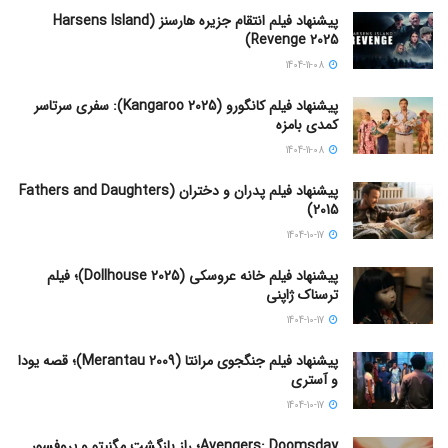
پیشنهاد فیلم انتقام جزیره هارسنز (Harsens Island
Revenge 2025)
1404-11-08
پیشنهاد فیلم کانگورو (Kangaroo 2025): سفری سرتاسر
کمدی بامزه
1404-11-08
پیشنهاد فیلم پدران و دختران (Fathers and Daughters
2015)
1404-10-17
پیشنهاد فیلم خانه عروسکی (Dollhouse 2025)؛ فیلم
ترسناک ژاپنی
1404-10-17
پیشنهاد فیلم جنگجوی مرانتا (Merantau 2009)؛ قصه یودا
و آستری
1404-10-17
Avengers: Doomsday؛ راز بازگشت مگنیتو و پروفسور