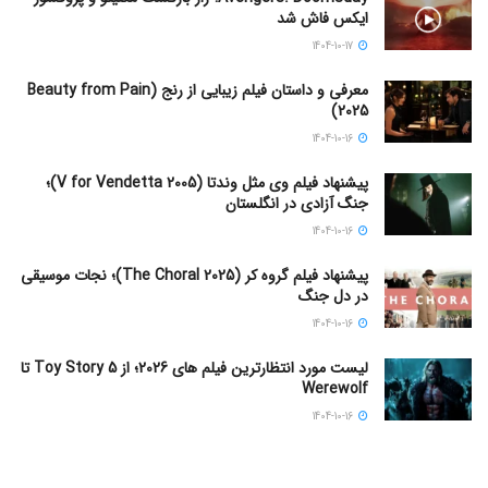
ایکس فاش شد
1404-10-17
معرفی و داستان فیلم زیبایی از رنج (Beauty from Pain
2025)
1404-10-16
پیشنهاد فیلم وی مثل وندتا (V for Vendetta 2005)؛
جنگ آزادی در انگلستان
1404-10-16
پیشنهاد فیلم گروه کر (The Choral 2025)؛ نجات موسیقی
در دل جنگ
1404-10-16
لیست مورد انتظارترین فیلم های 2026؛ از Toy Story 5 تا
Werewolf
1404-10-16