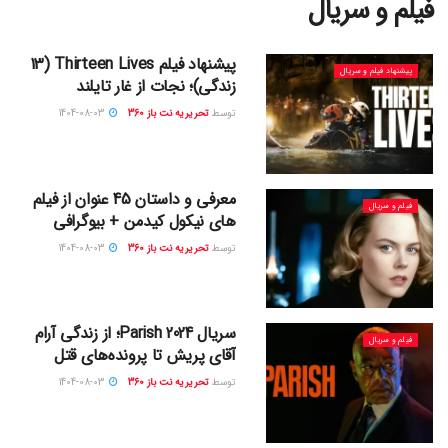
فیلم و سریال
پیشنهاد فیلم Thirteen Lives (13
پیشنهاد فیلم و سریال
زندگی)؛ نجات از غار تایلند
توسط
تحریریه نت باز 360
1404-08-03
معرفی و داستان 45 عنوان از فیلم
فیلم و سریال
های نیکول کیدمن + بیوگرافی
توسط
تحریریه نت باز 360
1404-08-03
سریال Parish 2024؛ از زندگی آرام
فیلم و سریال
آقای پریش تا پرونده‌های قتل
توسط
تحریریه نت باز 360
1404-08-03